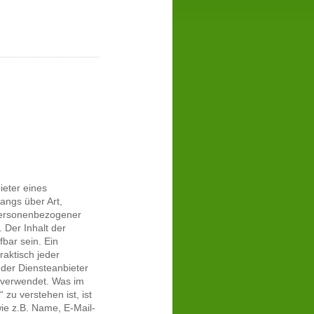
eter eines
angs über Art,
ersonenbezogener
 Der Inhalt der
fbar sein. Ein
raktisch jeder
jeder Diensteanbieter
 verwendet. Was im
zu verstehen ist, ist
wie z.B. Name, E-Mail-