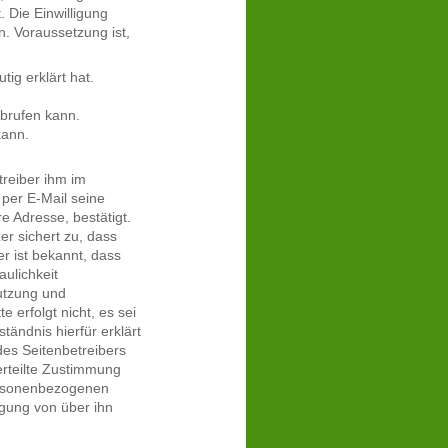
. Die Einwilligung
n. Voraussetzung ist,
ig erklärt hat.
abrufen kann.
kann.
etreiber ihm im
per E-Mail seine
Adresse, bestätigt.
er sichert zu, dass
er ist bekannt, dass
aulichkeit
utzung und
 erfolgt nicht, es sei
tändnis hierfür erklärt
des Seitenbetreibers
erteilte Zustimmung
ersonenbezogenen
igung von über ihn