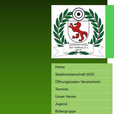
Home
Stadtmeisterschaft 2025
Öffnungszeiten Vereinsheim
Termine
Unser Verein
Jugend
Böllergruppe