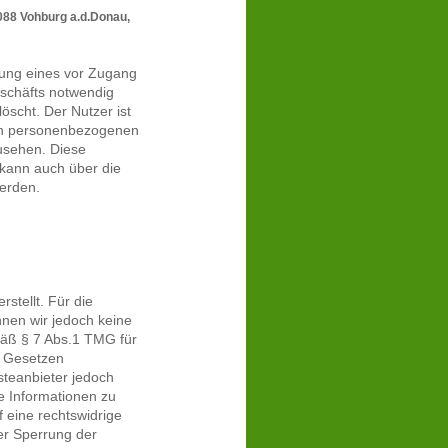
088 Vohburg a.d.Donau,
lung eines vor Zugang
schäfts notwendig
öscht. Der Nutzer ist
rten personenbezogenen
zusehen. Diese
n kann auch über die
erden.
rstellt. Für die
önnen wir jedoch keine
mäß § 7 Abs.1 TMG für
n Gesetzen
steanbieter jedoch
de Informationen zu
 eine rechtswidrige
der Sperrung der