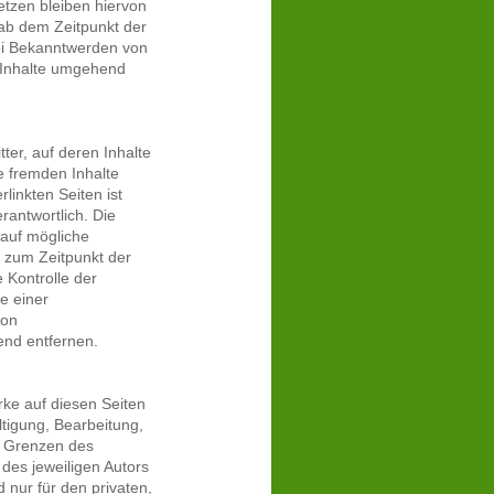
tzen bleiben hiervon
 ab dem Zeitpunkt der
ei Bekanntwerden von
 Inhalte umgehend
ter, auf deren Inhalte
e fremden Inhalte
linkten Seiten ist
erantwortlich. Die
 auf mögliche
n zum Zeitpunkt der
 Kontrolle der
e einer
von
end entfernen.
rke auf diesen Seiten
ltigung, Bearbeitung,
r Grenzen des
des jeweiligen Autors
 nur für den privaten,