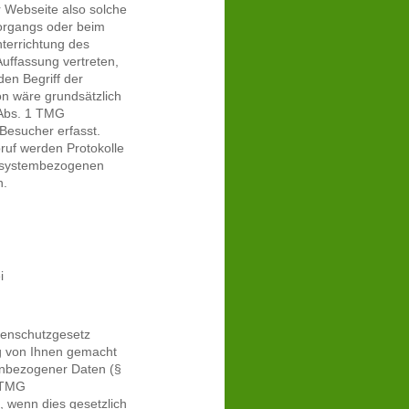
r Webseite also solche
organgs oder beim
nterrichtung des
uffassung vertreten,
den Begriff der
on wäre grundsätzlich
 Abs. 1 TMG
 Besucher erfasst.
ruf werden Protokolle
n, systembezogenen
n.
i
tenschutzgesetz
ig von Ihnen gemacht
enbezogener Daten (§
1 TMG
wenn dies gesetzlich