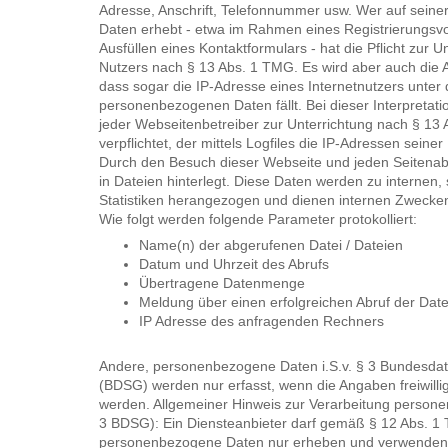
Adresse, Anschrift, Telefonnummer usw. Wer auf seine
Daten erhebt - etwa im Rahmen eines Registrierungsv
Ausfüllen eines Kontaktformulars - hat die Pflicht zur U
Nutzers nach § 13 Abs. 1 TMG. Es wird aber auch die A
dass sogar die IP-Adresse eines Internetnutzers unter 
personenbezogenen Daten fällt. Bei dieser Interpretati
jeder Webseitenbetreiber zur Unterrichtung nach § 13
verpflichtet, der mittels Logfiles die IP-Adressen seiner
Durch den Besuch dieser Webseite und jeden Seitenab
in Dateien hinterlegt. Diese Daten werden zu interne
Statistiken herangezogen und dienen internen Zwecke
Wie folgt werden folgende Parameter protokolliert:
Name(n) der abgerufenen Datei / Dateien
Datum und Uhrzeit des Abrufs
Übertragene Datenmenge
Meldung über einen erfolgreichen Abruf der Date
IP Adresse des anfragenden Rechners
Andere, personenbezogene Daten i.S.v. § 3 Bundesda
(BDSG) werden nur erfasst, wenn die Angaben freiwill
werden. Allgemeiner Hinweis zur Verarbeitung person
3 BDSG): Ein Diensteanbieter darf gemäß § 12 Abs. 
personenbezogene Daten nur erheben und verwenden, 