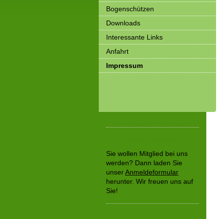
Bogenschützen
Downloads
Interessante Links
Anfahrt
Impressum
Mitglied werden?
Sie wollen Mitglied bei uns
werden? Dann
laden Sie
unser
Anmeldeformular
herunter. Wir freuen uns auf
Sie!