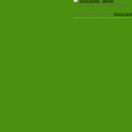
Druckversion
|
Sitemap
© Schützenverein 1847 Alt Vohburg e.V.
Diese Homepage wurde mit
IONOS MyW