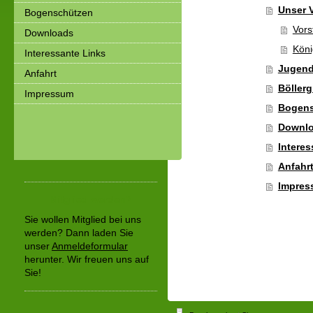
Unser V
Bogenschützen
Vors
Downloads
Kön
Interessante Links
Jugen
Anfahrt
Böller
Impressum
Bogens
Downl
Interes
Anfahr
Impres
Mitglied werden?
Sie wollen Mitglied bei uns
werden? Dann
laden Sie
unser
Anmeldeformular
herunter. Wir freuen uns auf
Sie!