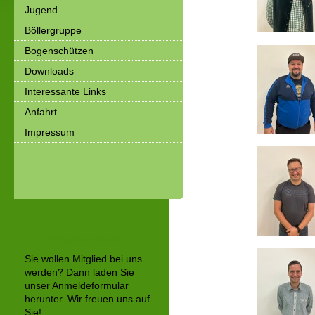
Jugend
Böllergruppe
Bogenschützen
Downloads
Interessante Links
Anfahrt
Impressum
Mitglied werden?
Sie wollen Mitglied bei uns
werden? Dann
laden Sie
unser
Anmeldeformular
herunter. Wir freuen uns auf
Sie!