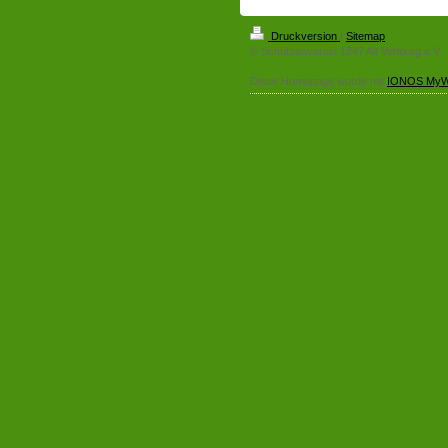
Druckversion
|
Sitemap
© Schützenverein 1847 Alt Vohburg e.V.
Diese Homepage wurde mit
IONOS MyW